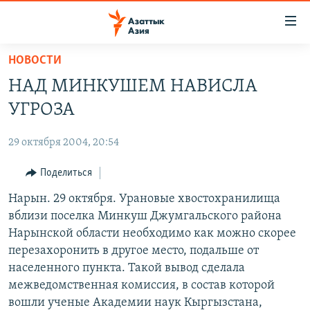
Доступность
ссылок
Вернуться
НОВОСТИ
к
ЦЕНТРАЛЬНАЯ АЗИЯ
НАД МИНКУШЕМ НАВИСЛА
основному
НОВОСТИ
КАЗАХСТАН
содержанию
УГРОЗА
ВОЙНА В УКРАИНЕ
Вернутся
КЫРГЫЗСТАН
к
29 октября 2004, 20:54
НА ДРУГИХ ЯЗЫКАХ
УЗБЕКИСТАН
главной
Поделиться
ТАДЖИКИСТАН
ҚАЗАҚША
навигации
ПОДПИШИТЕСЬ НА НАС В СОЦСЕТЯХ
Вернутся
Нарын. 29 октября. Урановые хвостохранилища
КЫРГЫЗЧА
к
вблизи поселка Минкуш Джумгальского района
ЎЗБЕКЧА
поиску
Нарынской области необходимо как можно скорее
ТОҶИКӢ
Все сайты РСЕ/РС
перезахоронить в другое место, подальше от
населенного пункта. Такой вывод сделала
TÜRKMENÇE
межведомственная комиссия, в состав которой
вошли ученые Академии наук Кыргызстана,