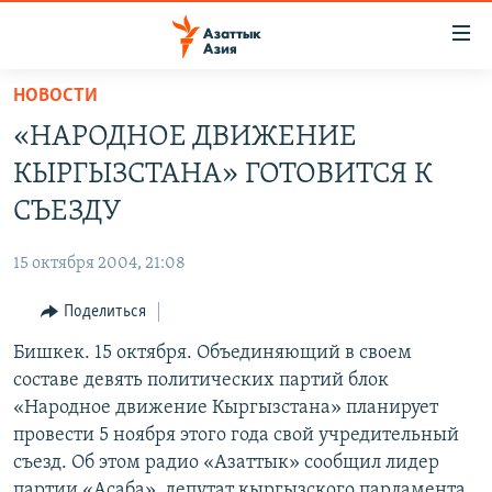
Доступность
ссылок
Вернуться
НОВОСТИ
к
ЦЕНТРАЛЬНАЯ АЗИЯ
«НАРОДНОЕ ДВИЖЕНИЕ
основному
НОВОСТИ
КАЗАХСТАН
содержанию
КЫРГЫЗСТАНА» ГОТОВИТСЯ К
ВОЙНА В УКРАИНЕ
Вернутся
КЫРГЫЗСТАН
СЪЕЗДУ
к
НА ДРУГИХ ЯЗЫКАХ
УЗБЕКИСТАН
главной
15 октября 2004, 21:08
ТАДЖИКИСТАН
ҚАЗАҚША
навигации
ПОДПИШИТЕСЬ НА НАС В СОЦСЕТЯХ
Вернутся
Поделиться
КЫРГЫЗЧА
к
Бишкек. 15 октября. Объединяющий в своем
ЎЗБЕКЧА
поиску
составе девять политических партий блок
ТОҶИКӢ
Все сайты РСЕ/РС
«Народное движение Кыргызстана» планирует
провести 5 ноября этого года свой учредительный
TÜRKMENÇE
съезд. Об этом радио «Азаттык» сообщил лидер
партии «Асаба», депутат кыргызского парламента