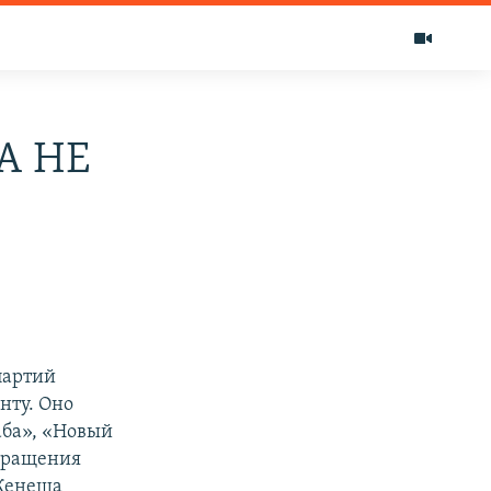
А НЕ
партий
нту. Оно
аба», «Новый
обращения
 Кенеша