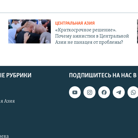
ЦЕНТРАЛЬНАЯ АЗИЯ
«Краткосрочное решение».
Почему амнистии в Центральной
Азии не панацея от проблемы?
Е РУБРИКИ
ПОДПИШИТЕСЬ НА НАС В
я Азия
века