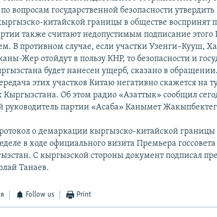
 по вопросам государственной безопасности утвердить
ыргызско-китайской границы в обществе воспринят 
ртии также считают недопустимым подписание этого 
ем. В противном случае, если участки Узенги–Кууш, Х
аны-Жер отойдут в пользу КНР, то безопасности и го
ргызстана будет нанесен ущерб, сказано в обращени
 передача этих участков Китаю негативно скажется на 
 Кыргызстана. Об этом радио «Азаттык» сообщил сего
 руководитель партии «Асаба» Канымет Жакыпбектег
отокол о демаркации кыргызско-китайской границы 
еделе в ходе официального визита Премьера госсовета
гызстан. С кыргызской стороны документ подписал пр
лай Танаев.
ся
Follow us
Print