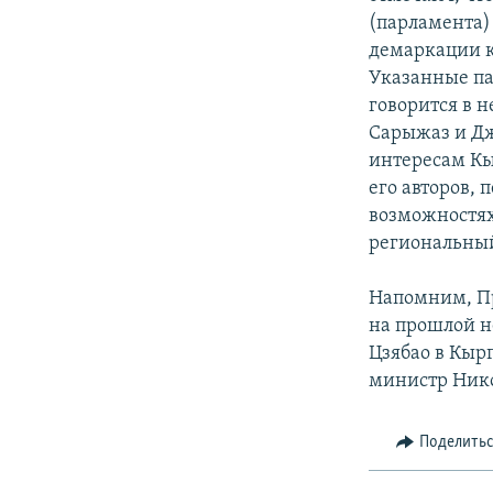
(парламента)
демаркации к
Указанные па
говорится в н
Сарыжаз и Дж
интересам Кы
его авторов,
возможностях
региональный
Напомним, Пр
на прошлой н
Цзябао в Кыр
министр Нико
Поделить