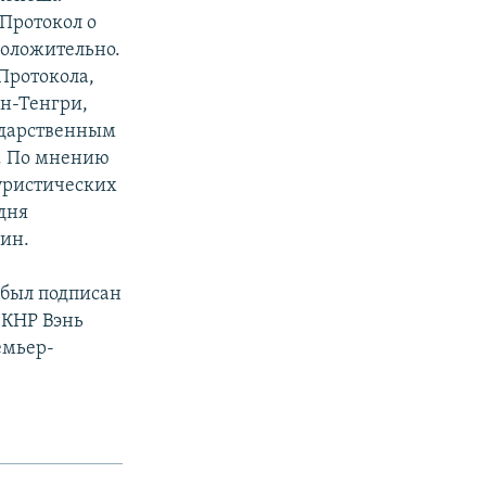
 Протокол о
положительно.
Протокола,
ан-Тенгри,
сударственным
и. По мнению
туристических
дня
ин.
был подписан
 КНР Вэнь
емьер-