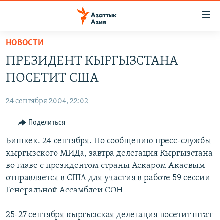
Доступность
ссылок
Вернуться
НОВОСТИ
к
ЦЕНТРАЛЬНАЯ АЗИЯ
ПРЕЗИДЕНТ КЫРГЫЗСТАНА
основному
НОВОСТИ
КАЗАХСТАН
содержанию
ПОСЕТИТ США
ВОЙНА В УКРАИНЕ
Вернутся
КЫРГЫЗСТАН
к
24 сентября 2004, 22:02
НА ДРУГИХ ЯЗЫКАХ
УЗБЕКИСТАН
главной
Поделиться
ТАДЖИКИСТАН
ҚАЗАҚША
навигации
ПОДПИШИТЕСЬ НА НАС В СОЦСЕТЯХ
Вернутся
Бишкек. 24 сентября. По сообщению пресс-службы
КЫРГЫЗЧА
к
кыргызского МИДа, завтра делегация Кыргызстана
ЎЗБЕКЧА
поиску
во главе с президентом страны Аскаром Акаевым
ТОҶИКӢ
Все сайты РСЕ/РС
отправляется в США для участия в работе 59 сессии
Генеральной Ассамблеи ООН.
TÜRKMENÇE
25-27 сентября кыргызская делегация посетит штат