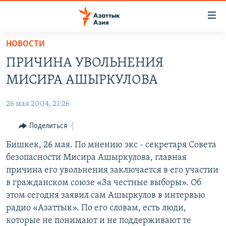
Доступность
ссылок
Вернуться
НОВОСТИ
к
ЦЕНТРАЛЬНАЯ АЗИЯ
ПРИЧИНА УВОЛЬНЕНИЯ
основному
НОВОСТИ
КАЗАХСТАН
содержанию
МИСИРА АШЫРКУЛОВА
ВОЙНА В УКРАИНЕ
Вернутся
КЫРГЫЗСТАН
к
26 мая 2004, 21:26
НА ДРУГИХ ЯЗЫКАХ
УЗБЕКИСТАН
главной
Поделиться
ТАДЖИКИСТАН
ҚАЗАҚША
навигации
ПОДПИШИТЕСЬ НА НАС В СОЦСЕТЯХ
Вернутся
Бишкек, 26 мая. По мнению экс - секретаря Совета
КЫРГЫЗЧА
к
безопасности Мисира Ашыркулова, главная
ЎЗБЕКЧА
поиску
причина его увольнения заключается в его участии
ТОҶИКӢ
Все сайты РСЕ/РС
в гражданском союзе «За честные выборы». Об
этом сегодня заявил сам Ашыркулов в интервью
TÜRKMENÇE
радио «Азаттык». По его словам, есть люди,
которые не понимают и не поддерживают те