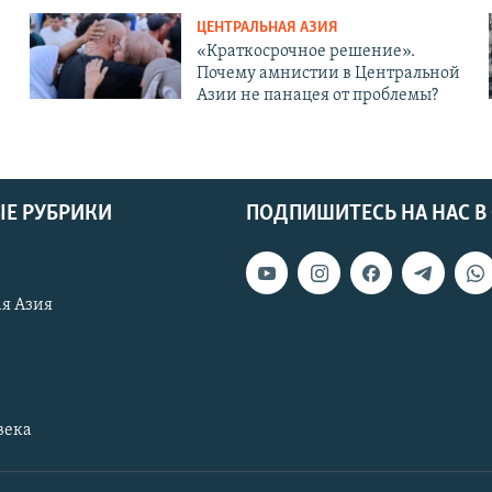
ЦЕНТРАЛЬНАЯ АЗИЯ
«Краткосрочное решение».
Почему амнистии в Центральной
Азии не панацея от проблемы?
Е РУБРИКИ
ПОДПИШИТЕСЬ НА НАС В
я Азия
века