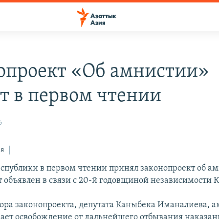
опроект «Об амнистии»
т в первом чтении
6
ся
спублики в первом чтении принял законопроект об а
т объявлен в связи с 20-й годовщиной независимости 
тора законопроекта, депутата Каныбека Иманалиева, 
ает освобождение от дальнейшего отбывания наказан