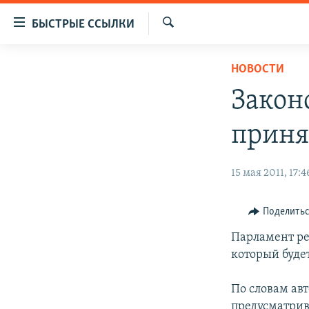
Доступность
БЫСТРЫЕ ССЫЛКИ
ссылок
Искать
Вернуться
ЦЕНТРАЛЬНАЯ АЗИЯ
НОВОСТИ
к
НОВОСТИ
КАЗАХСТАН
основному
Закон
содержанию
ВОЙНА В УКРАИНЕ
КЫРГЫЗСТАН
Вернутся
приня
НА ДРУГИХ ЯЗЫКАХ
УЗБЕКИСТАН
к
главной
ТАДЖИКИСТАН
ҚАЗАҚША
15 мая 2011, 17:4
навигации
КЫРГЫЗЧА
Вернутся
к
ЎЗБЕКЧА
Поделить
поиску
ТОҶИКӢ
Парламент ре
который буде
TÜRKMENÇE
По словам ав
предусматрив