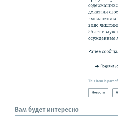
содержащихся
доказали сво
выполнению п
виде лишени
55 лет и муж
осужденные л
Ранее сообщал
Поделить
This item is part of
Новости
А
Вам будет интересно