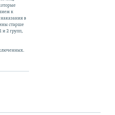
которые
нием к
 наказания в
ины старше
 и 2 групп,
заключенных.