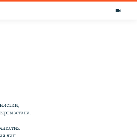
мнистии,
Кыргызстана.
амнистия
ия лиц,