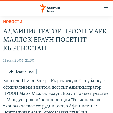
Доступность
ссылок
Вернуться
НОВОСТИ
к
ЦЕНТРАЛЬНАЯ АЗИЯ
АДМИНИСТРАТОР ПРООН МАРК
основному
НОВОСТИ
КАЗАХСТАН
содержанию
МАЛЛОК БРАУН ПОСЕТИТ
ВОЙНА В УКРАИНЕ
Вернутся
КЫРГЫЗСТАН
КЫРГЫЗСТАН
к
НА ДРУГИХ ЯЗЫКАХ
УЗБЕКИСТАН
главной
11 мая 2004, 21:30
ТАДЖИКИСТАН
ҚАЗАҚША
навигации
ПОДПИШИТЕСЬ НА НАС В СОЦСЕТЯХ
Вернутся
Поделиться
КЫРГЫЗЧА
к
Бишкек, 11 мая. Завтра Кыргызскую Республику с
ЎЗБЕКЧА
поиску
официальным визитом посетит Администратор
ТОҶИКӢ
Все сайты РСЕ/РС
ПРООН Марк Маллок Браун. Браун примет участие
в Международной конференции “Региональное
TÜRKMENÇE
экономическое сотрудничество Афганистана:
Центральная Азия, Иран и Пакистан” и в