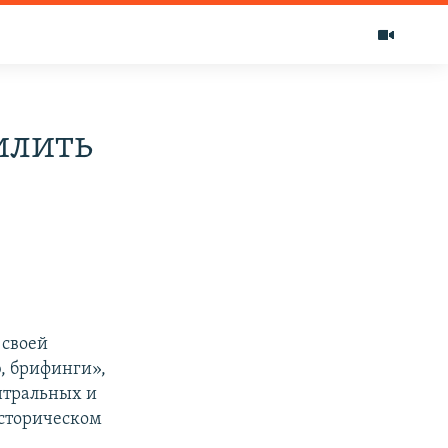
илить
 своей
, брифинги»,
ентральных и
историческом