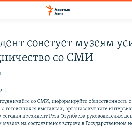
дент советует музеям ус
дничество со СМИ
9
ся
трудничайте со СМИ, информируйте общественность о
, о готовящихся выставках, организовывайте интервью
ла сегодня президент Роза Отунбаева руководителям ц
 музеев на состоявшейся встрече в Государственном 