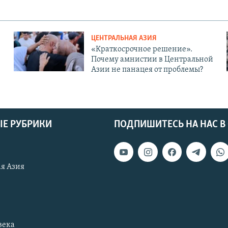
ЦЕНТРАЛЬНАЯ АЗИЯ
«Краткосрочное решение».
Почему амнистии в Центральной
Азии не панацея от проблемы?
Е РУБРИКИ
ПОДПИШИТЕСЬ НА НАС В
я Азия
века