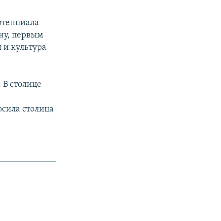
потенциала
ну, первым
 и культура
 В столице
осила столица