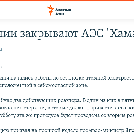
нии закрывают АЭС "Хам
14
ся
одня начались работы по остановке атомной электрост
асположенной в сейсмоопасной зоне.
ейчас два действующих реактора. В один из них в пят
дляющие стержни, которые должны привести к его по
субботу эта же процедура будет проведена со вторым р
цию призвал на прошлой неделе премьер-министр Яп