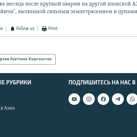
два месяца после крупной аварии на другой японской 
йичи", вызванной сильным землетрясением и цунами
ся
Follow us
Print
рхив Азаттыка Кыргызстан
Е РУБРИКИ
ПОДПИШИТЕСЬ НА НАС В
я Азия