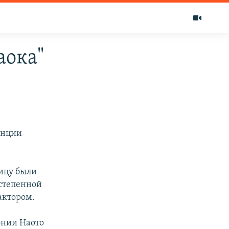
аока"
анции
ницу были
степенной
еактором.
онии Наото