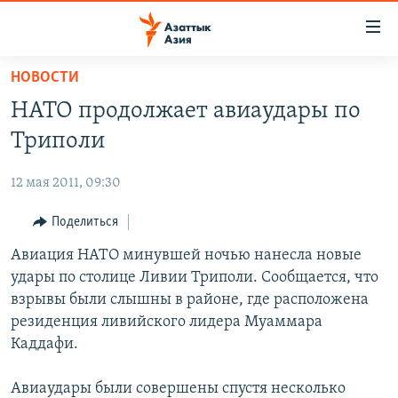
Доступность
ссылок
Вернуться
НОВОСТИ
к
ЦЕНТРАЛЬНАЯ АЗИЯ
НАТО продолжает авиаудары по
основному
НОВОСТИ
КАЗАХСТАН
содержанию
Триполи
ВОЙНА В УКРАИНЕ
Вернутся
КЫРГЫЗСТАН
к
12 мая 2011, 09:30
НА ДРУГИХ ЯЗЫКАХ
УЗБЕКИСТАН
главной
Поделиться
ТАДЖИКИСТАН
ҚАЗАҚША
навигации
ПОДПИШИТЕСЬ НА НАС В СОЦСЕТЯХ
Вернутся
Авиация НАТО минувшей ночью нанесла новые
КЫРГЫЗЧА
к
удары по столице Ливии Триполи. Сообщается, что
ЎЗБЕКЧА
поиску
взрывы были слышны в районе, где расположена
ТОҶИКӢ
Все сайты РСЕ/РС
резиденция ливийского лидера Муаммара
Каддафи.
TÜRKMENÇE
Авиаудары были совершены спустя несколько