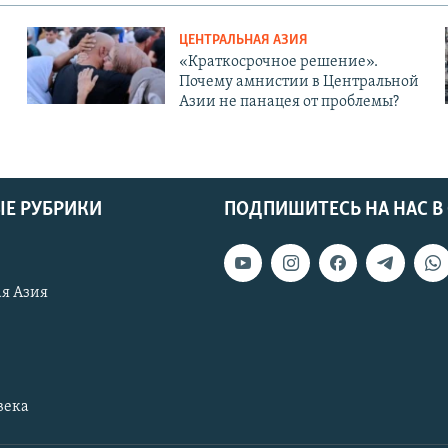
ЦЕНТРАЛЬНАЯ АЗИЯ
«Краткосрочное решение».
Почему амнистии в Центральной
Азии не панацея от проблемы?
Е РУБРИКИ
ПОДПИШИТЕСЬ НА НАС В
я Азия
века