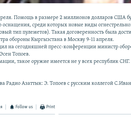
преля. Помощь в размере 2 миллионов долларов США бу
о оснащения, среди которых новые виды огнестрельно
овый тип пулеметов). Такая договеренность была дости
тра обороны Кыргызстана в Москву 9-11 апреля.
щил на сегодняшней пресс-конференции министр обо
Эсен Топоев.
мации, такое оружие имеется не у всех республик СНГ.
ва Радио Азаттык: Э. Топоев с русским коллегой С.Ива
ся
Follow us
Print