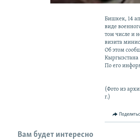
Бишкек, 14 а
виде военног
том числе и н
визита минис
Об этом сооб
Кыргызстана 
По его инфор
(Фото из архи
г.)
Поделить
Вам будет интересно