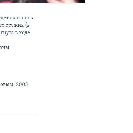
дет оказана в
го оружия (в
гнута в ходе
роны
новым. 2003