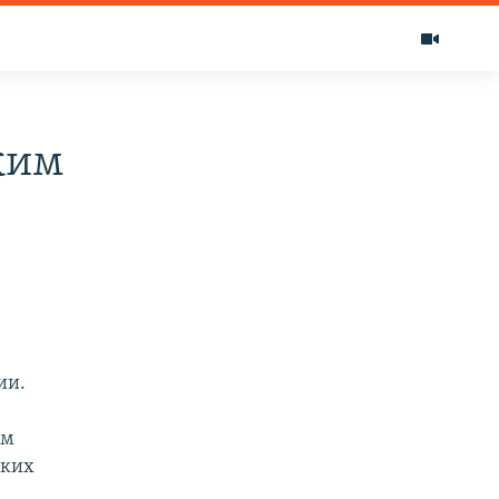
жим
ии.
ем
ских