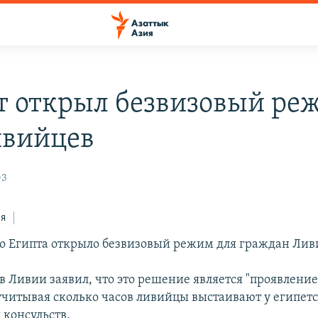
т открыл безвизовый ре
ивийцев
03
ся
о Египта открыло безвизовый режим для граждан Лив
 в Ливии заявил, что это решение является "проявлени
учитывая сколько часов ливийцы выстаивают у египет
 консульств.