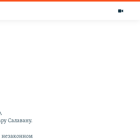
,
ру Салавану.
в незаконном