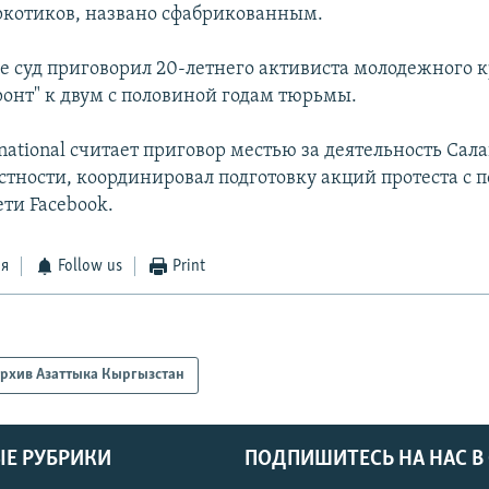
котиков, названо сфабрикованным.
ле суд приговорил 20-летнего активиста молодежного 
онт" к двум с половиной годам тюрьмы.
national считает приговор местью за деятельность Сала
астности, координировал подготовку акций протеста с
ти Facebook.
ся
Follow us
Print
рхив Азаттыка Кыргызстан
Е РУБРИКИ
ПОДПИШИТЕСЬ НА НАС В