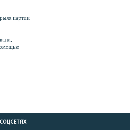
крыла партии
вана,
 помощью
 СОЦСЕТЯХ