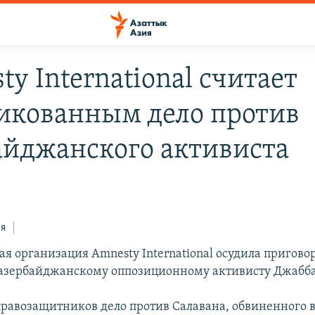
y International считает
икованным дело против
айджанского активиста
ся
я организация Amnesty International осудила приговор
зербайджанскому оппозиционному активисту Джабба
правозащитников дело против Салавана, обвиненного 