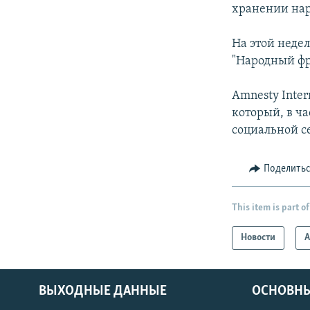
хранении нар
На этой неде
"Народный фр
Amnesty Inter
который, в ч
социальной се
Поделить
This item is part of
Новости
А
ВЫХОДНЫЕ ДАННЫЕ
ОСНОВНЫ