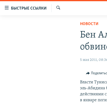
Доступность
БЫСТРЫЕ ССЫЛКИ
ссылок
Искать
Вернуться
ЦЕНТРАЛЬНАЯ АЗИЯ
НОВОСТИ
к
НОВОСТИ
КАЗАХСТАН
основному
Бен А
содержанию
ВОЙНА В УКРАИНЕ
КЫРГЫЗСТАН
Вернутся
обвин
НА ДРУГИХ ЯЗЫКАХ
УЗБЕКИСТАН
к
главной
ТАДЖИКИСТАН
ҚАЗАҚША
5 мая 2011, 08:3
навигации
КЫРГЫЗЧА
Вернутся
к
ЎЗБЕКЧА
Поделить
поиску
ТОҶИКӢ
Власти Тунис
эль-Абидина 
TÜRKMENÇE
действиями с
в январе пог