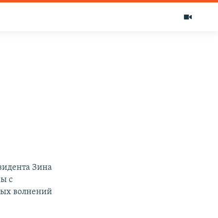
зидента Зина
ы с
овых волнений