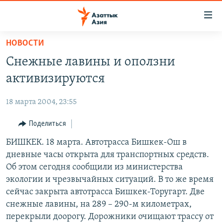
Доступность
ссылок
Вернуться
НОВОСТИ
к
ЦЕНТРАЛЬНАЯ АЗИЯ
Снежные лавины и оползни
основному
НОВОСТИ
КАЗАХСТАН
содержанию
активизируются
ВОЙНА В УКРАИНЕ
Вернутся
КЫРГЫЗСТАН
к
18 марта 2004, 23:55
НА ДРУГИХ ЯЗЫКАХ
УЗБЕКИСТАН
главной
Поделиться
ТАДЖИКИСТАН
ҚАЗАҚША
навигации
ПОДПИШИТЕСЬ НА НАС В СОЦСЕТЯХ
Вернутся
БИШКЕК. 18 марта. Автотрасса Бишкек-Ош в
КЫРГЫЗЧА
к
дневные часы открыта для транспортных средств.
ЎЗБЕКЧА
поиску
Об этом сегодня сообщили из министерства
ТОҶИКӢ
Все сайты РСЕ/РС
экологии и чрезвычайных ситуаций. В то же время
сейчас закрыта автотрасса Бишкек-Торугарт. Две
TÜRKMENÇE
снежные лавины, на 289 – 290-м километрах,
перекрыли доорогу. Дорожники очищают трассу от