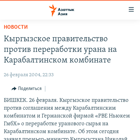
Доступность
ссылок
Вернуться
НОВОСТИ
к
ЦЕНТРАЛЬНАЯ АЗИЯ
Кыргызское правительство
основному
НОВОСТИ
КАЗАХСТАН
содержанию
против переработки урана на
ВОЙНА В УКРАИНЕ
Вернутся
КЫРГЫЗСТАН
Карабалтинском комбинате
к
НА ДРУГИХ ЯЗЫКАХ
УЗБЕКИСТАН
главной
26 февраля 2004, 22:33
ТАДЖИКИСТАН
ҚАЗАҚША
навигации
ПОДПИШИТЕСЬ НА НАС В СОЦСЕТЯХ
Вернутся
Поделиться
КЫРГЫЗЧА
к
БИШКЕК. 26 февраля. Кыргызское правительство
ЎЗБЕКЧА
поиску
против соглашения между Карабалтинским
ТОҶИКӢ
Все сайты РСЕ/РС
комбинатом и Германской фирмой «РВЕ Ньюкем
ГмбХ» о переработке уранового сырья на
TÜRKMENÇE
Карабалтинском комбинате. Об этом сегодня
заявил премьер-министр Кыргызстана Николай