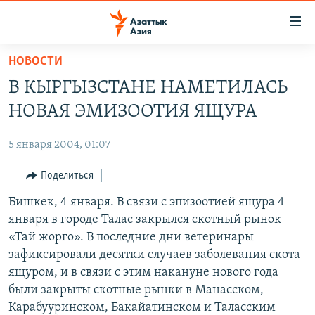
Доступность
ссылок
Вернуться
НОВОСТИ
к
ЦЕНТРАЛЬНАЯ АЗИЯ
В КЫРГЫЗСТАНЕ НАМЕТИЛАСЬ
основному
НОВОСТИ
КАЗАХСТАН
содержанию
НОВАЯ ЭМИЗООТИЯ ЯЩУРА
ВОЙНА В УКРАИНЕ
Вернутся
КЫРГЫЗСТАН
к
5 января 2004, 01:07
НА ДРУГИХ ЯЗЫКАХ
УЗБЕКИСТАН
главной
Поделиться
ТАДЖИКИСТАН
ҚАЗАҚША
навигации
ПОДПИШИТЕСЬ НА НАС В СОЦСЕТЯХ
Вернутся
Бишкек, 4 января. В связи с эпизоотией ящура 4
КЫРГЫЗЧА
к
января в городе Талас закрылся скотный рынок
ЎЗБЕКЧА
поиску
«Тай жорго». В последние дни ветеринары
ТОҶИКӢ
Все сайты РСЕ/РС
зафиксировали десятки случаев заболевания скота
ящуром, и в связи с этим накануне нового года
TÜRKMENÇE
были закрыты скотные рынки в Манасском,
Карабууринском, Бакайатинском и Таласским