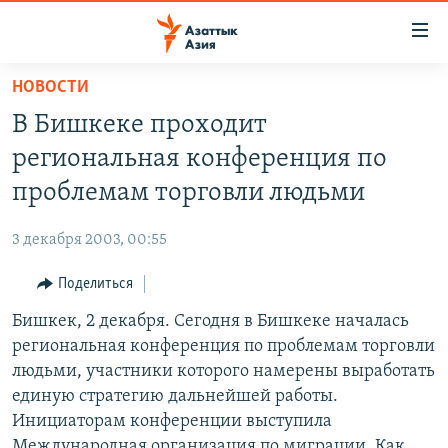
Доступность
ссылок
Вернуться
НОВОСТИ
к
ЦЕНТРАЛЬНАЯ АЗИЯ
В Бишкеке проходит
основному
НОВОСТИ
КАЗАХСТАН
содержанию
региональная конференция по
ВОЙНА В УКРАИНЕ
Вернутся
КЫРГЫЗСТАН
проблемам торговли людьми
к
НА ДРУГИХ ЯЗЫКАХ
УЗБЕКИСТАН
главной
3 декабря 2003, 00:55
ТАДЖИКИСТАН
ҚАЗАҚША
навигации
ПОДПИШИТЕСЬ НА НАС В СОЦСЕТЯХ
Вернутся
Поделиться
КЫРГЫЗЧА
к
Бишкек, 2 декабря. Сегодня в Бишкеке началась
ЎЗБЕКЧА
поиску
региональная конференция по проблемам торговли
ТОҶИКӢ
Все сайты РСЕ/РС
людьми, участники которого намерены выработать
единую стратегию дальнейшей работы.
TÜRKMENÇE
Инициаторам конференции выступила
Международная организация по миграции. Как