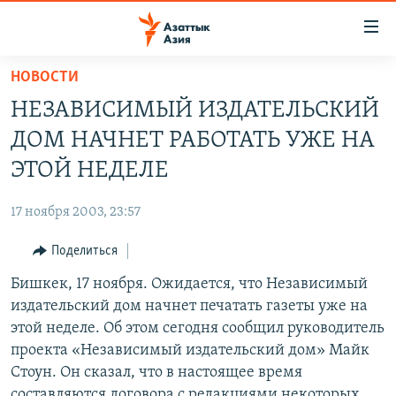
Доступность
ссылок
Вернуться
НОВОСТИ
к
ЦЕНТРАЛЬНАЯ АЗИЯ
НЕЗАВИСИМЫЙ ИЗДАТЕЛЬСКИЙ
основному
НОВОСТИ
КАЗАХСТАН
содержанию
ДОМ НАЧНЕТ РАБОТАТЬ УЖЕ НА
ВОЙНА В УКРАИНЕ
Вернутся
КЫРГЫЗСТАН
ЭТОЙ НЕДЕЛЕ
к
НА ДРУГИХ ЯЗЫКАХ
УЗБЕКИСТАН
главной
17 ноября 2003, 23:57
ТАДЖИКИСТАН
ҚАЗАҚША
навигации
ПОДПИШИТЕСЬ НА НАС В СОЦСЕТЯХ
Вернутся
Поделиться
КЫРГЫЗЧА
к
Бишкек, 17 ноября. Ожидается, что Независимый
ЎЗБЕКЧА
поиску
издательский дом начнет печатать газеты уже на
ТОҶИКӢ
Все сайты РСЕ/РС
этой неделе. Об этом сегодня сообщил руководитель
проекта «Независимый издательский дом» Майк
TÜRKMENÇE
Стоун. Он сказал, что в настоящее время
составляются договора с редакциями некоторых