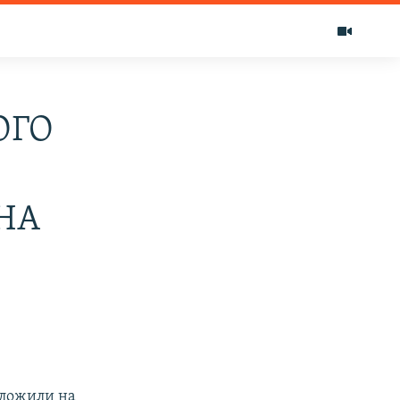
ОГО
НА
тложили на