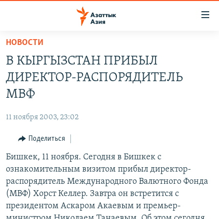
Доступность
ссылок
Вернуться
НОВОСТИ
к
ЦЕНТРАЛЬНАЯ АЗИЯ
В КЫРГЫЗСТАН ПРИБЫЛ
основному
НОВОСТИ
КАЗАХСТАН
содержанию
ДИРЕКТОР-РАСПОРЯДИТЕЛЬ
ВОЙНА В УКРАИНЕ
Вернутся
КЫРГЫЗСТАН
МВФ
к
НА ДРУГИХ ЯЗЫКАХ
УЗБЕКИСТАН
главной
11 ноября 2003, 23:02
ТАДЖИКИСТАН
ҚАЗАҚША
навигации
ПОДПИШИТЕСЬ НА НАС В СОЦСЕТЯХ
Вернутся
Поделиться
КЫРГЫЗЧА
к
Бишкек, 11 ноября. Сегодня в Бишкек с
ЎЗБЕКЧА
поиску
ознакомительным визитом прибыл директор-
ТОҶИКӢ
Все сайты РСЕ/РС
распорядитель Международного Валютного Фонда
(МВФ) Хорст Келлер. Завтра он встретится с
TÜRKMENÇE
президентом Аскаром Акаевым и премьер-
министром Николаем Танаевым. Об этом сегодня