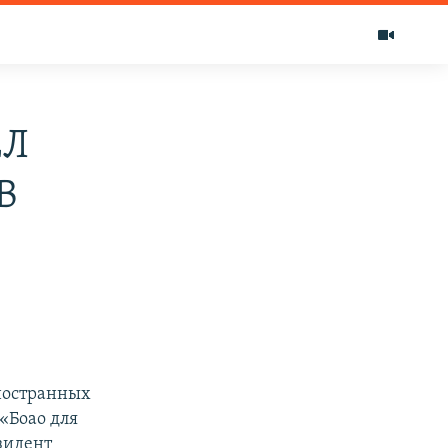
ЕЛ
В
ностранных
«Боао для
езидент