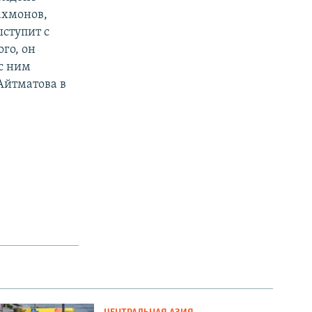
ахмонов,
ыступит с
го, он
с ним
Айтматова в