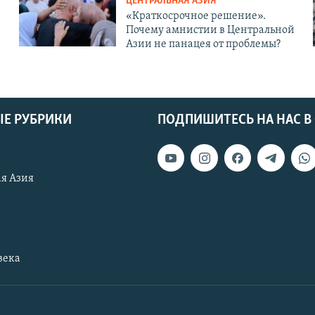
ЦЕНТРАЛЬНАЯ АЗИЯ
«Краткосрочное решение».
Почему амнистии в Центральной
Азии не панацея от проблемы?
Е РУБРИКИ
ПОДПИШИТЕСЬ НА НАС В
я Азия
века