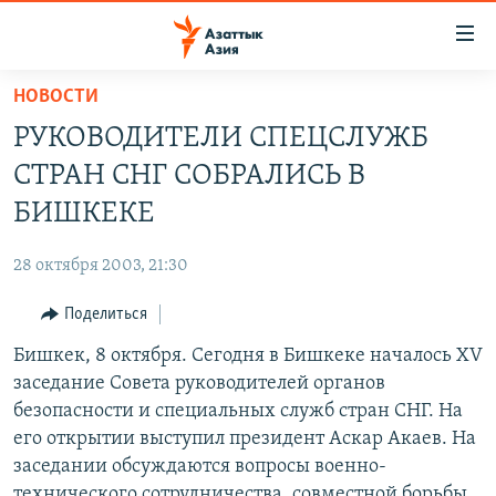
Доступность
ссылок
Вернуться
НОВОСТИ
к
ЦЕНТРАЛЬНАЯ АЗИЯ
РУКОВОДИТЕЛИ СПЕЦСЛУЖБ
основному
НОВОСТИ
КАЗАХСТАН
содержанию
СТРАН СНГ СОБРАЛИСЬ В
ВОЙНА В УКРАИНЕ
Вернутся
КЫРГЫЗСТАН
БИШКЕКЕ
к
НА ДРУГИХ ЯЗЫКАХ
УЗБЕКИСТАН
главной
28 октября 2003, 21:30
ТАДЖИКИСТАН
ҚАЗАҚША
навигации
ПОДПИШИТЕСЬ НА НАС В СОЦСЕТЯХ
Вернутся
Поделиться
КЫРГЫЗЧА
к
Бишкек, 8 октября. Сегодня в Бишкеке началось XV
ЎЗБЕКЧА
поиску
заседание Совета руководителей органов
ТОҶИКӢ
Все сайты РСЕ/РС
безопасности и специальных служб стран СНГ. На
его открытии выступил президент Аскар Акаев. На
TÜRKMENÇE
заседании обсуждаются вопросы военно-
технического сотрудничества, совместной борьбы