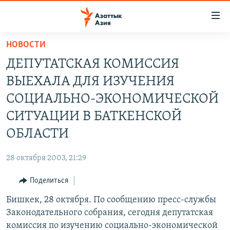
Доступность
ссылок
Вернуться
НОВОСТИ
к
ЦЕНТРАЛЬНАЯ АЗИЯ
ДЕПУТАТСКАЯ КОМИССИЯ
основному
НОВОСТИ
КАЗАХСТАН
содержанию
ВЫЕХАЛА ДЛЯ ИЗУЧЕНИЯ
ВОЙНА В УКРАИНЕ
Вернутся
КЫРГЫЗСТАН
СОЦИАЛЬНО-ЭКОНОМИЧЕСКОЙ
к
НА ДРУГИХ ЯЗЫКАХ
УЗБЕКИСТАН
СИТУАЦИИ В БАТКЕНСКОЙ
главной
ТАДЖИКИСТАН
ҚАЗАҚША
навигации
ОБЛАСТИ
ПОДПИШИТЕСЬ НА НАС В СОЦСЕТЯХ
Вернутся
КЫРГЫЗЧА
к
28 октября 2003, 21:29
ЎЗБЕКЧА
поиску
Поделиться
ТОҶИКӢ
Все сайты РСЕ/РС
Бишкек, 28 октября. По сообщению пресс-службы
TÜRKMENÇE
Законодательного собрания, сегодня депутатская
комиссия по изучению социально-экономической