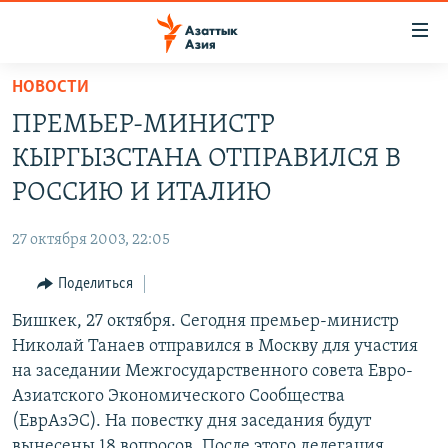
Доступность
ссылок
Вернуться
НОВОСТИ
к
ЦЕНТРАЛЬНАЯ АЗИЯ
ПРЕМЬЕР-МИНИСТР
основному
НОВОСТИ
КАЗАХСТАН
содержанию
КЫРГЫЗСТАНА ОТПРАВИЛСЯ В
ВОЙНА В УКРАИНЕ
Вернутся
КЫРГЫЗСТАН
РОССИЮ И ИТАЛИЮ
к
НА ДРУГИХ ЯЗЫКАХ
УЗБЕКИСТАН
главной
27 октября 2003, 22:05
ТАДЖИКИСТАН
ҚАЗАҚША
навигации
ПОДПИШИТЕСЬ НА НАС В СОЦСЕТЯХ
Вернутся
Поделиться
КЫРГЫЗЧА
к
Бишкек, 27 октября. Сегодня премьер-министр
ЎЗБЕКЧА
поиску
Николай Танаев отправился в Москву для участия
ТОҶИКӢ
Все сайты РСЕ/РС
на заседании Межгосударственного совета Евро-
Азиатского Экономического Сообщества
TÜRKMENÇE
(ЕврАзЭС). На повестку дня заседания будут
вынесены 18 вопросов. После этого делегация