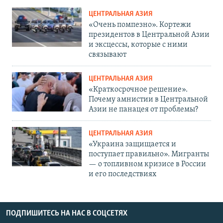
ЦЕНТРАЛЬНАЯ АЗИЯ
«Очень помпезно». Кортежи
президентов в Центральной Азии
и эксцессы, которые с ними
связывают
ЦЕНТРАЛЬНАЯ АЗИЯ
«Краткосрочное решение».
Почему амнистии в Центральной
Азии не панацея от проблемы?
ЦЕНТРАЛЬНАЯ АЗИЯ
«Украина защищается и
поступает правильно». Мигранты
— о топливном кризисе в России
и его последствиях
ПОДПИШИТЕСЬ НА НАС В СОЦСЕТЯХ