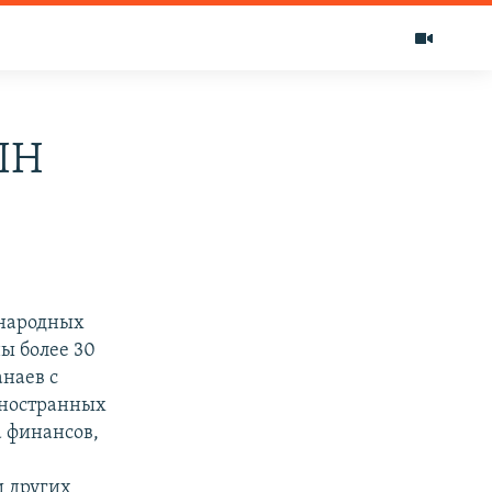
ПН
 народных
ы более 30
наев с
иностранных
 финансов,
 других