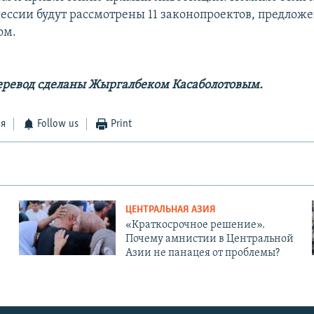
 сессии будут рассмотрены 11 законопроектов, предло
ом.
еревод сделаны Жыргалбеком Касаболотовым.
ся
Follow us
Print
ЦЕНТРАЛЬНАЯ АЗИЯ
«Краткосрочное решение».
Почему амнистии в Центральной
Азии не панацея от проблемы?