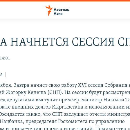
РА НАЧНЕТСЯ СЕССИЯ С
14:01
ся
тября. Завтра начнет свою работу XVI сессия Собрания
ей Жогорку Кенеша (СНП). На сессии будут рассмотрен
ред депутатами выступит премьер-министр Николай Та
плате внешних долгов Кыргызстана и использовании 
Ожидается также, что СНП заслушает отчеты министра
 Нацбанка, председателя Госкомитета по управлению
м и привлечению прямых инвестиций. Помимо этих и