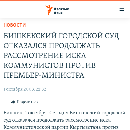
Доступность
ссылок
Вернуться
НОВОСТИ
к
ЦЕНТРАЛЬНАЯ АЗИЯ
БИШКЕКСКИЙ ГОРОДСКОЙ СУД
основному
НОВОСТИ
КАЗАХСТАН
содержанию
ОТКАЗАЛСЯ ПРОДОЛЖАТЬ
ВОЙНА В УКРАИНЕ
Вернутся
КЫРГЫЗСТАН
РАССМОТРЕНИЕ ИСКА
к
НА ДРУГИХ ЯЗЫКАХ
УЗБЕКИСТАН
КОММУНИСТОВ ПРОТИВ
главной
ТАДЖИКИСТАН
ҚАЗАҚША
навигации
ПРЕМЬЕР-МИНИСТРА
ПОДПИШИТЕСЬ НА НАС В СОЦСЕТЯХ
Вернутся
КЫРГЫЗЧА
к
1 октября 2003, 22:32
ЎЗБЕКЧА
поиску
Поделиться
ТОҶИКӢ
Все сайты РСЕ/РС
Бишкек, 1 октября. Сегодня Бишкекский городской
TÜRKMENÇE
суд отказался продолжать рассмотрение иска
Коммунистической партии Кыргызстана против