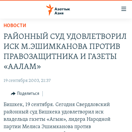
Доступность
ссылок
Вернуться
НОВОСТИ
к
ЦЕНТРАЛЬНАЯ АЗИЯ
РАЙОННЫЙ СУД УДОВЛЕТВОРИЛ
основному
НОВОСТИ
КАЗАХСТАН
содержанию
ИСК М.ЭШИМКАНОВА ПРОТИВ
ВОЙНА В УКРАИНЕ
Вернутся
КЫРГЫЗСТАН
ПРАВОЗАЩИТНИКА И ГАЗЕТЫ
к
НА ДРУГИХ ЯЗЫКАХ
УЗБЕКИСТАН
«ААЛАМ»
главной
ТАДЖИКИСТАН
ҚАЗАҚША
навигации
ПОДПИШИТЕСЬ НА НАС В СОЦСЕТЯХ
19 сентября 2003, 21:37
Вернутся
КЫРГЫЗЧА
к
Поделиться
ЎЗБЕКЧА
поиску
Бишкек, 19 сентября. Сегодня Свердловский
ТОҶИКӢ
Все сайты РСЕ/РС
районный суд Бишкека удовлетворил иск
TÜRKMENÇE
владельца газеты «Агым», лидера Народной
партии Мелиса Эшимканова против