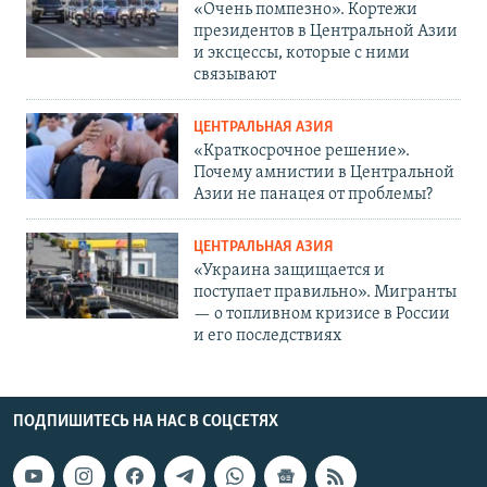
«Очень помпезно». Кортежи
президентов в Центральной Азии
и эксцессы, которые с ними
связывают
ЦЕНТРАЛЬНАЯ АЗИЯ
«Краткосрочное решение».
Почему амнистии в Центральной
Азии не панацея от проблемы?
ЦЕНТРАЛЬНАЯ АЗИЯ
«Украина защищается и
поступает правильно». Мигранты
— о топливном кризисе в России
и его последствиях
ПОДПИШИТЕСЬ НА НАС В СОЦСЕТЯХ