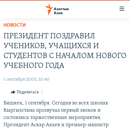
Доступность
ссылок
Вернуться
НОВОСТИ
к
ЦЕНТРАЛЬНАЯ АЗИЯ
ПРЕЗИДЕНТ ПОЗДРАВИЛ
основному
НОВОСТИ
КАЗАХСТАН
содержанию
УЧЕНИКОВ, УЧАЩИХСЯ И
ВОЙНА В УКРАИНЕ
Вернутся
КЫРГЫЗСТАН
СТУДЕНТОВ С НАЧАЛОМ НОВОГО
к
НА ДРУГИХ ЯЗЫКАХ
УЗБЕКИСТАН
УЧЕБНОГО ГОДА
главной
ТАДЖИКИСТАН
ҚАЗАҚША
навигации
ПОДПИШИТЕСЬ НА НАС В СОЦСЕТЯХ
1 сентября 2003, 20:40
Вернутся
КЫРГЫЗЧА
к
Поделиться
ЎЗБЕКЧА
поиску
Бишкек, 1 сентября. Сегодня во всех школах
ТОҶИКӢ
Все сайты РСЕ/РС
Кыргызстана прозвучал первый звонок и
TÜRKMENÇE
состоялись торжественные мероприятия.
Президент Аскар Акаев и премьер-министр