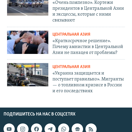
«Очень помпезно». Кортежи
президентов в Центральной Азии
и эксцессы, которые с ними
связывают
ЦЕНТРАЛЬНАЯ АЗИЯ
«Краткосрочное решение».
Почему амнистии в Центральной
Азии не панацея от проблемы?
ЦЕНТРАЛЬНАЯ АЗИЯ
«Украина защищается и
поступает правильно». Мигранты
— о топливном кризисе в России
и его последствиях
ПОДПИШИТЕСЬ НА НАС В СОЦСЕТЯХ