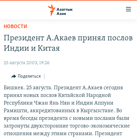
Доступность
ссылок
Вернуться
НОВОСТИ
к
ЦЕНТРАЛЬНАЯ АЗИЯ
Президент А.Акаев принял послов
основному
НОВОСТИ
КАЗАХСТАН
содержанию
Индии и Китая
ВОЙНА В УКРАИНЕ
Вернутся
КЫРГЫЗСТАН
к
25 августа 2003, 19:26
НА ДРУГИХ ЯЗЫКАХ
УЗБЕКИСТАН
главной
Поделиться
ТАДЖИКИСТАН
ҚАЗАҚША
навигации
ПОДПИШИТЕСЬ НА НАС В СОЦСЕТЯХ
Вернутся
Бишкек. 25 августа. Президент А.Акаев сегодня
КЫРГЫЗЧА
к
принял новых послов Китайской Народной
ЎЗБЕКЧА
поиску
Республики Чжан Янь Нян и Индии Аппуни
ТОҶИКӢ
Все сайты РСЕ/РС
Рамишти, аккредитованных в Кыргызстане. Во
время беседы президента с новыми послами были
TÜRKMENÇE
затронуты двухсторонние торгово-экономические
отношения между этими странами. Президент