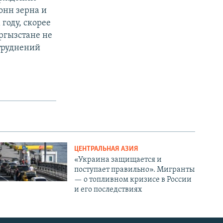
онн зерна и
 году, скорее
ыргызстане не
атруднений
ЦЕНТРАЛЬНАЯ АЗИЯ
«Украина защищается и
поступает правильно». Мигранты
— о топливном кризисе в России
и его последствиях