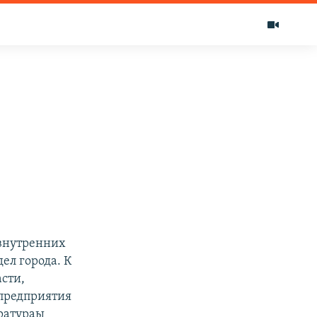
 внутренних
ел города. К
асти,
 предприятия
уратураы