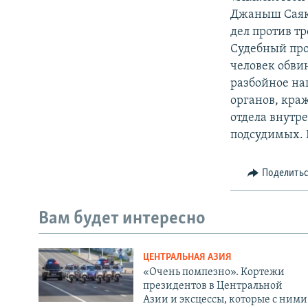
Джаныш Саяко
дел против т
Судебный про
человек обви
разбойное на
органов, кра
отдела внутр
подсудимых. В
Поделить
Вам будет интересно
ЦЕНТРАЛЬНАЯ АЗИЯ
«Очень помпезно». Кортежи
президентов в Центральной
Азии и эксцессы, которые с ними