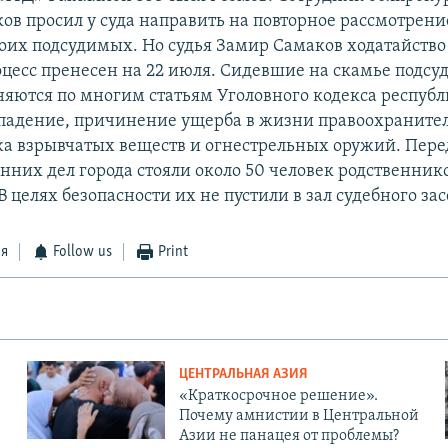
в просил у суда направить на повторное рассмотрени
роих подсудимых. Но судья Замир Самаков ходатайство
цесс пренесен на 22 июля. Сидевшие на скамье подсу
няются по многим статьям Уголовного кодекса республ
падение, причинение ущерба в жизни правоохраните
жа взрывчатых веществ и огнестрельных оружий. Пере
енних дел города стояли около 50 человек родственник
 целях безопасности их не пустили в зал судебного за
ся
Follow us
Print
ЦЕНТРАЛЬНАЯ АЗИЯ
«Краткосрочное решение».
Почему амнистии в Центральной
Азии не панацея от проблемы?