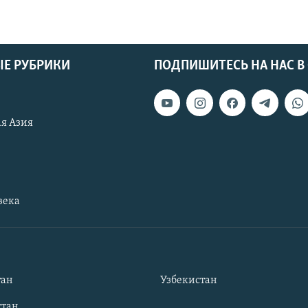
Е РУБРИКИ
ПОДПИШИТЕСЬ НА НАС В
я Азия
века
тан
Узбекистан
тан