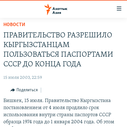
Доступность
ссылок
Вернуться
НОВОСТИ
к
ЦЕНТРАЛЬНАЯ АЗИЯ
ПРАВИТЕЛЬСТВО РАЗРЕШИЛО
основному
НОВОСТИ
КАЗАХСТАН
содержанию
КЫРГЫЗСТАНЦАМ
ВОЙНА В УКРАИНЕ
Вернутся
КЫРГЫЗСТАН
ПОЛЬЗОВАТЬСЯ ПАСПОРТАМИ
к
НА ДРУГИХ ЯЗЫКАХ
УЗБЕКИСТАН
СССР ДО КОНЦА ГОДА
главной
ТАДЖИКИСТАН
ҚАЗАҚША
навигации
ПОДПИШИТЕСЬ НА НАС В СОЦСЕТЯХ
15 июля 2003, 22:59
Вернутся
КЫРГЫЗЧА
к
Поделиться
ЎЗБЕКЧА
поиску
Бишкек, 15 июля. Правительство Кыргызстана
ТОҶИКӢ
Все сайты РСЕ/РС
постановлением от 4 июля продлило срок
TÜRKMENÇE
использования внутри страны паспортов СССР
образца 1974 года до 1 января 2004 года. Об этом