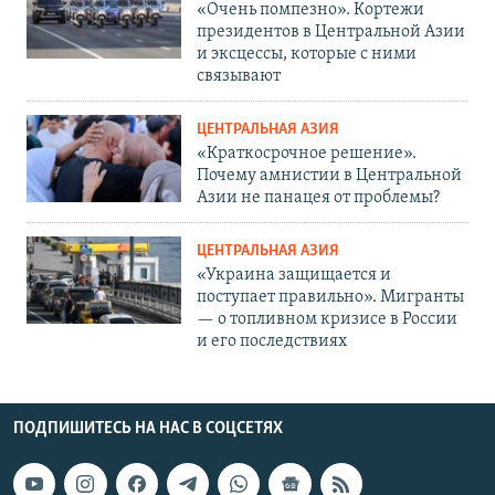
«Очень помпезно». Кортежи
президентов в Центральной Азии
и эксцессы, которые с ними
связывают
ЦЕНТРАЛЬНАЯ АЗИЯ
«Краткосрочное решение».
Почему амнистии в Центральной
Азии не панацея от проблемы?
ЦЕНТРАЛЬНАЯ АЗИЯ
«Украина защищается и
поступает правильно». Мигранты
— о топливном кризисе в России
и его последствиях
ПОДПИШИТЕСЬ НА НАС В СОЦСЕТЯХ