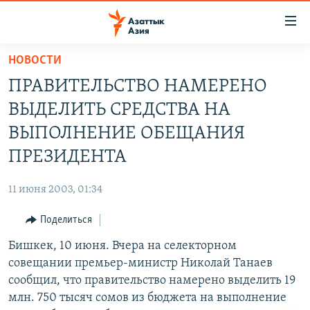
Доступность
ссылок
Вернуться
НОВОСТИ
к
ЦЕНТРАЛЬНАЯ АЗИЯ
ПРАВИТЕЛЬСТВО НАМЕРЕНО
основному
НОВОСТИ
КАЗАХСТАН
содержанию
ВЫДЕЛИТЬ СРЕДСТВА НА
ВОЙНА В УКРАИНЕ
Вернутся
КЫРГЫЗСТАН
ВЫПОЛНЕНИЕ ОБЕЩАНИЯ
к
НА ДРУГИХ ЯЗЫКАХ
УЗБЕКИСТАН
ПРЕЗИДЕНТА
главной
ТАДЖИКИСТАН
ҚАЗАҚША
навигации
ПОДПИШИТЕСЬ НА НАС В СОЦСЕТЯХ
11 июня 2003, 01:34
Вернутся
КЫРГЫЗЧА
к
Поделиться
ЎЗБЕКЧА
поиску
Бишкек, 10 июня. Вчера на селекторном
ТОҶИКӢ
Все сайты РСЕ/РС
совещании премьер-министр Николай Танаев
TÜRKMENÇE
сообщил, что правительство намерено выделить 19
млн. 750 тысяч сомов из бюджета на выполнение