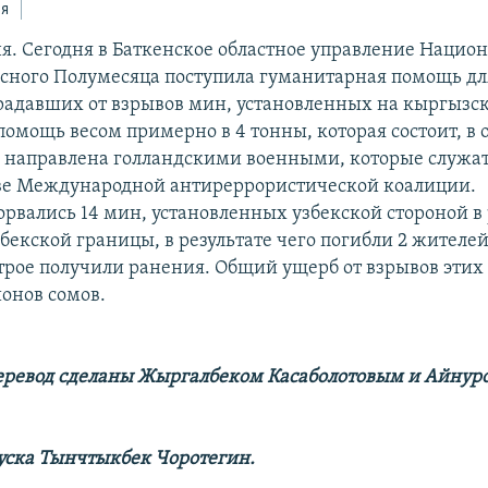
ся
ня. Сегодня в Баткенское областное управление Нацио
сного Полумесяца поступила гуманитарная помощь д
традавших от взрывов мин, установленных на кыргызс
помощь весом примерно в 4 тонны, которая состоит, в 
 направлена голландскими военными, которые служат
аве Международной антиреррористической коалиции.
зорвались 14 мин, установленных узбекской стороной в
бекской границы, в результате чего погибли 2 жителе
 трое получили ранения. Общий ущерб от взрывов этих
ионов сомов.
еревод сделаны Жыргалбеком Касаболотовым и Айну
уска Тынчтыкбек Чоротегин.