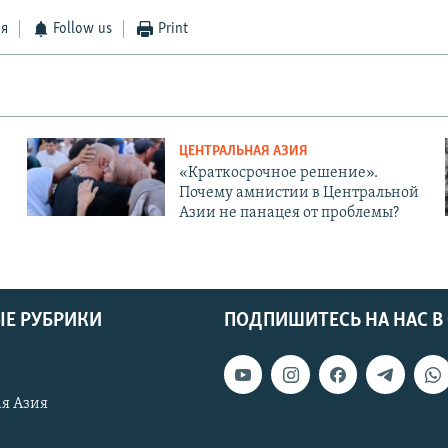
ся
Follow us
Print
ЦЕНТРАЛЬНАЯ АЗИЯ
«Краткосрочное решение».
Почему амнистии в Центральной
Азии не панацея от проблемы?
Е РУБРИКИ
ПОДПИШИТЕСЬ НА НАС В
я Азия