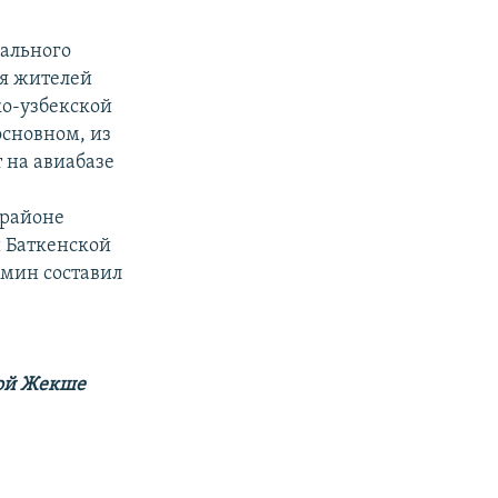
нального
ля жителей
ко-узбекской
основном, из
 на авиабазе
 районе
й Баткенской
 мин составил
рой Жекше