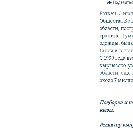
Поделить
Баткен, 5 ию
Общества Кра
области, пос
границе. Гум
одежды, была
Ганси в сост
С 1999 года в
кыргызско-уз
области, еще
около 7 милл
Подборка и п
кызы.
Редактор вып