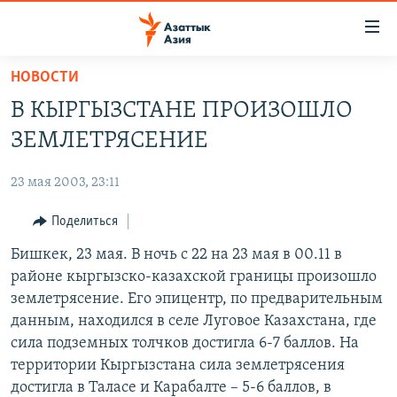
Доступность
ссылок
Вернуться
НОВОСТИ
к
ЦЕНТРАЛЬНАЯ АЗИЯ
В КЫРГЫЗСТАНЕ ПРОИЗОШЛО
основному
НОВОСТИ
КАЗАХСТАН
содержанию
ЗЕМЛЕТРЯСЕНИЕ
ВОЙНА В УКРАИНЕ
Вернутся
КЫРГЫЗСТАН
к
23 мая 2003, 23:11
НА ДРУГИХ ЯЗЫКАХ
УЗБЕКИСТАН
главной
Поделиться
ТАДЖИКИСТАН
ҚАЗАҚША
навигации
ПОДПИШИТЕСЬ НА НАС В СОЦСЕТЯХ
Вернутся
Бишкек, 23 мая. В ночь с 22 на 23 мая в 00.11 в
КЫРГЫЗЧА
к
районе кыргызско-казахской границы произошло
ЎЗБЕКЧА
поиску
землетрясение. Его эпицентр, по предварительным
ТОҶИКӢ
Все сайты РСЕ/РС
данным, находился в селе Луговое Казахстана, где
сила подземных толчков достигла 6-7 баллов. На
TÜRKMENÇE
территории Кыргызстана сила землетрясения
достигла в Таласе и Карабалте – 5-6 баллов, в