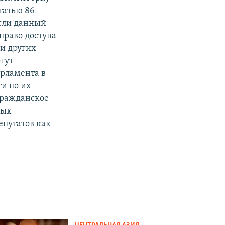
татью 86
если данный
право доступа
 и других
гут
арламента в
ти по их
гражданское
ных
епутатов как