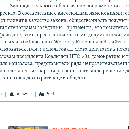
аты Законодательного собрания внесли изменения в с
проекта. В соответствии с внесенными изменениями, 
ет принят в качестве закона, общественность получит 
ния стенограмм заседаний Парламента, его комитетов
Граждане, заинтересованные такими документами, мо
 с ними в библиотеках Жогорку Кенеша и веб-сайте п
льзоваться ими и использовать слова депутатов в печа
 словам президента Коалиции НПО «За демократию и 
иля Байсалова, представители ряда неправительствен
и политических партий расценивают такое решение д
ых шагов в демократизации общества.
ся
Follow us
Print