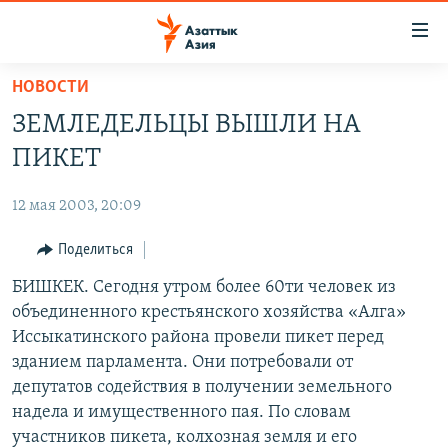
Доступность
ссылок
Вернуться
НОВОСТИ
к
ЦЕНТРАЛЬНАЯ АЗИЯ
ЗЕМЛЕДЕЛЬЦЫ ВЫШЛИ НА
основному
НОВОСТИ
КАЗАХСТАН
содержанию
ПИКЕТ
ВОЙНА В УКРАИНЕ
Вернутся
КЫРГЫЗСТАН
к
12 мая 2003, 20:09
НА ДРУГИХ ЯЗЫКАХ
УЗБЕКИСТАН
главной
Поделиться
ТАДЖИКИСТАН
ҚАЗАҚША
навигации
ПОДПИШИТЕСЬ НА НАС В СОЦСЕТЯХ
Вернутся
БИШКЕК. Сегодня утром более 60ти человек из
КЫРГЫЗЧА
к
объединенного крестьянского хозяйства «Алга»
ЎЗБЕКЧА
поиску
Иссыкатинского района провели пикет перед
ТОҶИКӢ
Все сайты РСЕ/РС
зданием парламента. Они потребовали от
депутатов содействия в получении земельного
TÜRKMENÇE
надела и имущественного пая. По словам
участников пикета, колхозная земля и его