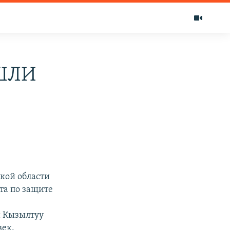
ШЛИ
кой области
та по защите
и Кызылтуу
век.