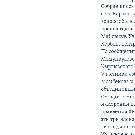
Собравшиеся 
селе Каратары
вопрос об ап
прошлогодних
Майлысуу. Уч
Кербен, цент
По сообщени
Момункуловой
Кыргызского 
Участники со
Момбекова и 
объединившис
Сегодня же ст
намерении по
правления КК
эти три член
ликвидироват
Их исковое з