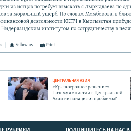
дый из истцов потребует взыскать с Дырылдаева по од
ов за моральный ущерб. По словам Момбекова, в бл
 финансовой деятельности ККПЧ в Кыргызстан прибуде
Нидерландским институтом по сотрудничеству в целя
ся
Follow us
Print
ЦЕНТРАЛЬНАЯ АЗИЯ
«Краткосрочное решение».
Почему амнистии в Центральной
Азии не панацея от проблемы?
Е РУБРИКИ
ПОДПИШИТЕСЬ НА НАС В