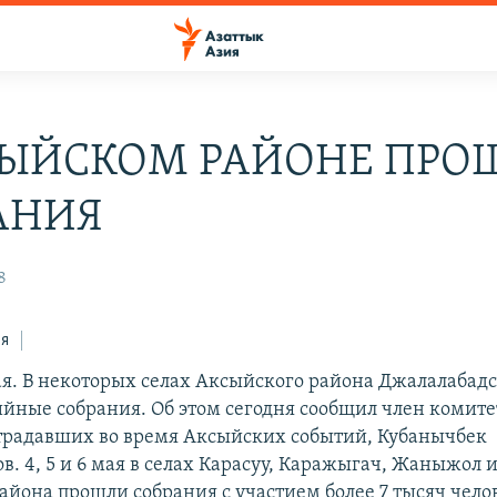
СЫЙСКОМ РАЙОНЕ ПРО
АНИЯ
8
ся
я. В некоторых селах Аксыйского района Джалалабадс
йные собрания. Об этом сегодня сообщил член комите
традавших во время Аксыйских событий, Кубанычбек
. 4, 5 и 6 мая в селах Карасуу, Каражыгач, Жаныжол 
айона прошли собрания с участием более 7 тысяч чело