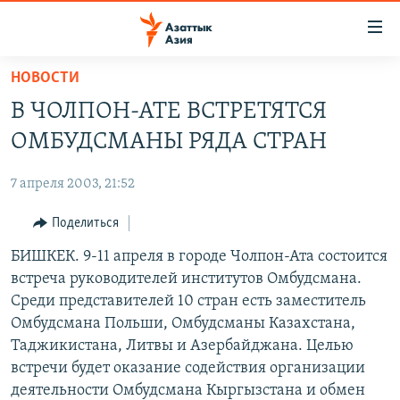
Доступность
ссылок
Вернуться
НОВОСТИ
к
ЦЕНТРАЛЬНАЯ АЗИЯ
В ЧОЛПОН-АТЕ ВСТРЕТЯТСЯ
основному
НОВОСТИ
КАЗАХСТАН
содержанию
ОМБУДСМАНЫ РЯДА СТРАН
ВОЙНА В УКРАИНЕ
Вернутся
КЫРГЫЗСТАН
к
7 апреля 2003, 21:52
НА ДРУГИХ ЯЗЫКАХ
УЗБЕКИСТАН
главной
Поделиться
ТАДЖИКИСТАН
ҚАЗАҚША
навигации
ПОДПИШИТЕСЬ НА НАС В СОЦСЕТЯХ
Вернутся
БИШКЕК. 9-11 апреля в городе Чолпон-Ата состоится
КЫРГЫЗЧА
к
встреча руководителей институтов Омбудсмана.
ЎЗБЕКЧА
поиску
Среди представителей 10 стран есть заместитель
ТОҶИКӢ
Все сайты РСЕ/РС
Омбудсмана Польши, Омбудсманы Казахстана,
Таджикистана, Литвы и Азербайджана. Целью
TÜRKMENÇE
встречи будет оказание содействия организации
деятельности Омбудсмана Кыргызстана и обмен