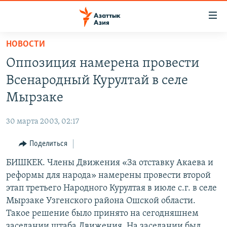
Доступность
ссылок
Вернуться
НОВОСТИ
к
ЦЕНТРАЛЬНАЯ АЗИЯ
Оппозиция намерена провести
основному
НОВОСТИ
КАЗАХСТАН
содержанию
Всенародный Курултай в селе
ВОЙНА В УКРАИНЕ
Вернутся
КЫРГЫЗСТАН
Мырзаке
к
НА ДРУГИХ ЯЗЫКАХ
УЗБЕКИСТАН
главной
30 марта 2003, 02:17
ТАДЖИКИСТАН
ҚАЗАҚША
навигации
ПОДПИШИТЕСЬ НА НАС В СОЦСЕТЯХ
Вернутся
Поделиться
КЫРГЫЗЧА
к
БИШКЕК. Члены Движения «За отставку Акаева и
ЎЗБЕКЧА
поиску
реформы для народа» намерены провести второй
ТОҶИКӢ
Все сайты РСЕ/РС
этап третьего Народного Курултая в июле с.г. в селе
Мырзаке Узгенского района Ошской области.
TÜRKMENÇE
Такое решение было принято на сегодняшнем
заседании штаба Движения. На заседании был