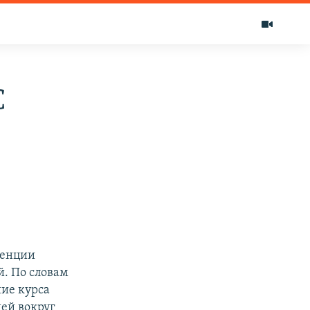
С
ренции
й. По словам
ие курса
ией вокруг