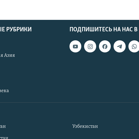
Е РУБРИКИ
ПОДПИШИТЕСЬ НА НАС В
я Азия
века
тан
Узбекистан
тан