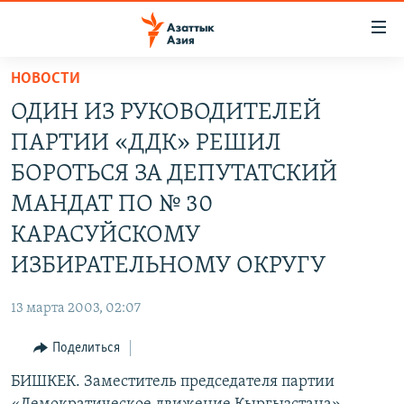
Доступность
ссылок
Вернуться
НОВОСТИ
к
ЦЕНТРАЛЬНАЯ АЗИЯ
ОДИН ИЗ РУКОВОДИТЕЛЕЙ
основному
НОВОСТИ
КАЗАХСТАН
содержанию
ПАРТИИ «ДДК» РЕШИЛ
ВОЙНА В УКРАИНЕ
Вернутся
КЫРГЫЗСТАН
БОРОТЬСЯ ЗА ДЕПУТАТСКИЙ
к
НА ДРУГИХ ЯЗЫКАХ
УЗБЕКИСТАН
МАНДАТ ПО № 30
главной
ТАДЖИКИСТАН
ҚАЗАҚША
навигации
КАРАСУЙСКОМУ
ПОДПИШИТЕСЬ НА НАС В СОЦСЕТЯХ
Вернутся
КЫРГЫЗЧА
ИЗБИРАТЕЛЬНОМУ ОКРУГУ
к
ЎЗБЕКЧА
поиску
13 марта 2003, 02:07
ТОҶИКӢ
Все сайты РСЕ/РС
Поделиться
TÜRKMENÇE
БИШКЕК. Заместитель председателя партии