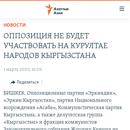
Доступность
ссылок
Вернуться
НОВОСТИ
к
ЦЕНТРАЛЬНАЯ АЗИЯ
ОППОЗИЦИЯ НЕ БУДЕТ
основному
НОВОСТИ
КАЗАХСТАН
содержанию
УЧАСТВОВАТЬ НА КУРУЛТАЕ
ВОЙНА В УКРАИНЕ
Вернутся
КЫРГЫЗСТАН
НАРОДОВ КЫРГЫЗСТАНА
к
НА ДРУГИХ ЯЗЫКАХ
УЗБЕКИСТАН
главной
1 марта 2003, 16:05
ТАДЖИКИСТАН
ҚАЗАҚША
навигации
ПОДПИШИТЕСЬ НА НАС В СОЦСЕТЯХ
Вернутся
Поделиться
КЫРГЫЗЧА
к
БИШКЕК. Оппозиционные партии «Эркиндик»,
ЎЗБЕКЧА
поиску
«Эркин Кыргызстан», партия Национального
ТОҶИКӢ
Все сайты РСЕ/РС
возрождения «Асаба», Коммунистическая партия
Кыргызстана, а также депутатская группа
TÜRKMENÇE
«Кыргызстан» и фракция коммунистов
Законодательного собрания Жогорку Кенеша не