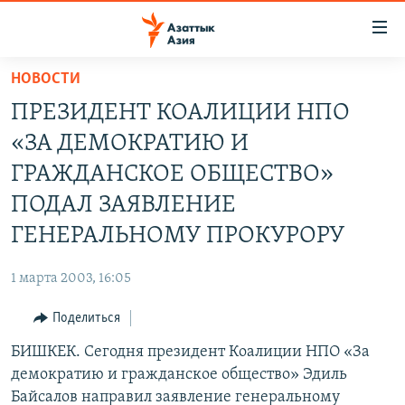
Доступность
ссылок
Вернуться
НОВОСТИ
к
ЦЕНТРАЛЬНАЯ АЗИЯ
ПРЕЗИДЕНТ КОАЛИЦИИ НПО
основному
НОВОСТИ
КАЗАХСТАН
содержанию
«ЗА ДЕМОКРАТИЮ И
ВОЙНА В УКРАИНЕ
Вернутся
КЫРГЫЗСТАН
ГРАЖДАНСКОЕ ОБЩЕСТВО»
к
НА ДРУГИХ ЯЗЫКАХ
УЗБЕКИСТАН
ПОДАЛ ЗАЯВЛЕНИЕ
главной
ТАДЖИКИСТАН
ҚАЗАҚША
навигации
ГЕНЕРАЛЬНОМУ ПРОКУРОРУ
ПОДПИШИТЕСЬ НА НАС В СОЦСЕТЯХ
Вернутся
КЫРГЫЗЧА
к
1 марта 2003, 16:05
ЎЗБЕКЧА
поиску
Поделиться
ТОҶИКӢ
Все сайты РСЕ/РС
БИШКЕК. Сегодня президент Коалиции НПО «За
TÜRKMENÇE
демократию и гражданское общество» Эдиль
Байсалов направил заявление генеральному