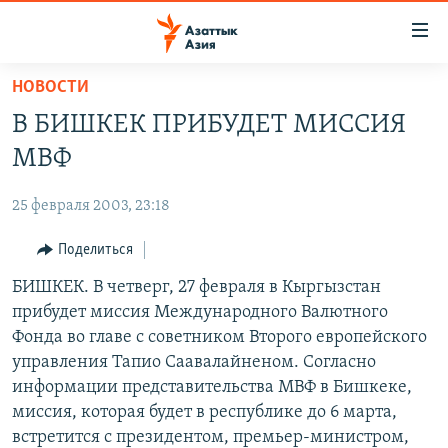
Доступность
ссылок
Вернуться
НОВОСТИ
к
ЦЕНТРАЛЬНАЯ АЗИЯ
В БИШКЕК ПРИБУДЕТ МИССИЯ
основному
НОВОСТИ
КАЗАХСТАН
содержанию
МВФ
ВОЙНА В УКРАИНЕ
Вернутся
КЫРГЫЗСТАН
к
25 февраля 2003, 23:18
НА ДРУГИХ ЯЗЫКАХ
УЗБЕКИСТАН
главной
Поделиться
ТАДЖИКИСТАН
ҚАЗАҚША
навигации
ПОДПИШИТЕСЬ НА НАС В СОЦСЕТЯХ
Вернутся
БИШКЕК. В четверг, 27 февраля в Кыргызстан
КЫРГЫЗЧА
к
прибудет миссия Международного Валютного
ЎЗБЕКЧА
поиску
Фонда во главе с советником Второго европейского
ТОҶИКӢ
Все сайты РСЕ/РС
управления Тапио Саавалайненом. Согласно
информации представительства МВФ в Бишкеке,
TÜRKMENÇE
миссия, которая будет в республике до 6 марта,
встретится с президентом, премьер-министром,