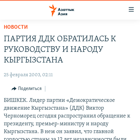
Доступность
ссылок
Вернуться
НОВОСТИ
к
ЦЕНТРАЛЬНАЯ АЗИЯ
ПАРТИЯ ДДК ОБРАТИЛАСЬ К
основному
НОВОСТИ
КАЗАХСТАН
содержанию
РУКОВОДСТВУ И НАРОДУ
ВОЙНА В УКРАИНЕ
Вернутся
КЫРГЫЗСТАН
КЫРГЫЗСТАНА
к
НА ДРУГИХ ЯЗЫКАХ
УЗБЕКИСТАН
главной
25 февраля 2003, 02:11
ТАДЖИКИСТАН
ҚАЗАҚША
навигации
ПОДПИШИТЕСЬ НА НАС В СОЦСЕТЯХ
Вернутся
Поделиться
КЫРГЫЗЧА
к
БИШКЕК. Лидер партии «Демократическое
ЎЗБЕКЧА
поиску
движение Кыргызстана» (ДДК) Виктор
ТОҶИКӢ
Все сайты РСЕ/РС
Черноморец сегодня распространил обращение к
президенту, премьер-министру и народу
TÜRKMENÇE
Кыргызстана. В нем он заявил, что главной
гордостью страны за 12 лет независимости были