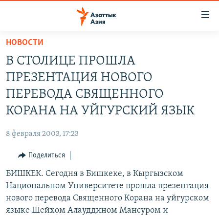
Доступность
ссылок
Вернуться
НОВОСТИ
к
ЦЕНТРАЛЬНАЯ АЗИЯ
В СТОЛИЦЕ ПРОШЛА
основному
НОВОСТИ
КАЗАХСТАН
содержанию
ПРЕЗЕНТАЦИЯ НОВОГО
ВОЙНА В УКРАИНЕ
Вернутся
КЫРГЫЗСТАН
ПЕРЕВОДА СВЯЩЕННОГО
к
НА ДРУГИХ ЯЗЫКАХ
УЗБЕКИСТАН
КОРАНА НА УЙГУРСКИЙ ЯЗЫК
главной
ТАДЖИКИСТАН
ҚАЗАҚША
навигации
ПОДПИШИТЕСЬ НА НАС В СОЦСЕТЯХ
8 февраля 2003, 17:23
Вернутся
КЫРГЫЗЧА
к
Поделиться
ЎЗБЕКЧА
поиску
БИШКЕК. Сегодня в Бишкеке, в Кыргызском
ТОҶИКӢ
Все сайты РСЕ/РС
Национальном Университете прошла презентация
TÜRKMENÇE
нового перевода Священного Корана на уйгурском
языке Шейхом Алауддином Мансуром и