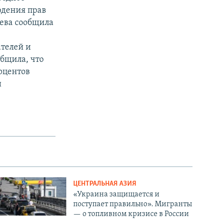
юдения прав
ева сообщила
я
телей и
общила, что
роцентов
и
ЦЕНТРАЛЬНАЯ АЗИЯ
«Украина защищается и
поступает правильно». Мигранты
— о топливном кризисе в России