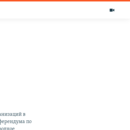
анизаций в
ферендума по
родное