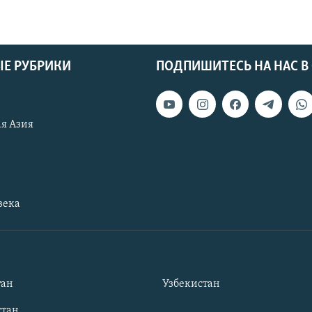
Е РУБРИКИ
ПОДПИШИТЕСЬ НА НАС В
я Азия
века
тан
Узбекистан
тан