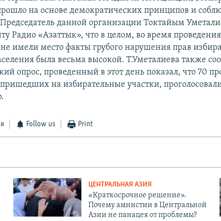
прошло на основе демократических принципов и собл
 Председатель данной организации Токтайым Уметали
ту Радио «Азаттык», что в целом, во время проведени
не имели место факты грубого нарушения прав избира
аселения была весьма высокой. Т.Уметалиева также со
ий опрос, проведенный в этот день показал, что 70 п
 пришедших на избирательные участки, проголосовал
.
ся
Follow us
Print
ЦЕНТРАЛЬНАЯ АЗИЯ
«Краткосрочное решение».
Почему амнистии в Центральной
Азии не панацея от проблемы?