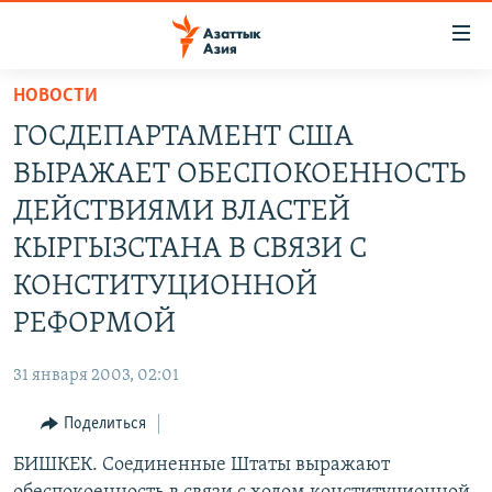
Доступность
ссылок
Вернуться
НОВОСТИ
к
ЦЕНТРАЛЬНАЯ АЗИЯ
ГОСДЕПАРТАМЕНТ США
основному
НОВОСТИ
КАЗАХСТАН
содержанию
ВЫРАЖАЕТ ОБЕСПОКОЕННОСТЬ
ВОЙНА В УКРАИНЕ
Вернутся
КЫРГЫЗСТАН
ДЕЙСТВИЯМИ ВЛАСТЕЙ
к
НА ДРУГИХ ЯЗЫКАХ
УЗБЕКИСТАН
КЫРГЫЗСТАНА В СВЯЗИ С
главной
ТАДЖИКИСТАН
ҚАЗАҚША
навигации
КОНСТИТУЦИОННОЙ
ПОДПИШИТЕСЬ НА НАС В СОЦСЕТЯХ
Вернутся
КЫРГЫЗЧА
РЕФОРМОЙ
к
ЎЗБЕКЧА
поиску
31 января 2003, 02:01
ТОҶИКӢ
Все сайты РСЕ/РС
Поделиться
TÜRKMENÇE
БИШКЕК. Соединенные Штаты выражают